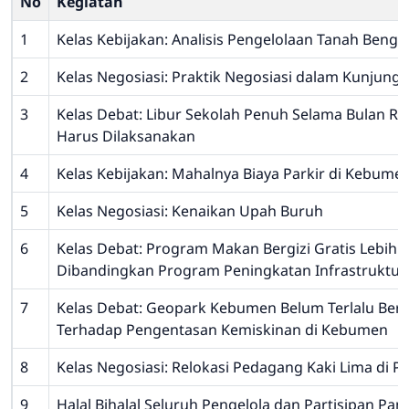
No
Kegiatan
1
Kelas Kebijakan: Analisis Pengelolaan Tanah Beng
2
Kelas Negosiasi: Praktik Negosiasi dalam Kunjunga
3
Kelas Debat: Libur Sekolah Penuh Selama Bulan 
Harus Dilaksanakan
4
Kelas Kebijakan: Mahalnya Biaya Parkir di Kebume
5
Kelas Negosiasi: Kenaikan Upah Buruh
6
Kelas Debat: Program Makan Bergizi Gratis Lebih 
Dibandingkan Program Peningkatan Infrastruktur
7
Kelas Debat: Geopark Kebumen Belum Terlalu Be
Terhadap Pengentasan Kemiskinan di Kebumen
8
Kelas Negosiasi: Relokasi Pedagang Kaki Lima di P
9
Halal Bihalal Seluruh Pengelola dan Partisipan Pan